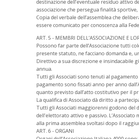
destinazione dell'eventuale residuo attivo de
associazione che persegua finalità sportive, 
Copia del verbale dell’assemblea che deliber
essere comunicato per conoscenza alla Feder
ART. 5 - MEMBRI DELL’ASSOCIAZIONE E LO
Possono far parte dell’Associazione tutti col
presente statuto, ne facciano domanda e, una
Direttivo a sua discrezione e insindacabile
annua.
Tutti gli Associati sono tenuti al pagamento 
pagamento sono fissati anno per anno dall’A
quanto previsto dall’atto costitutivo per il p
La qualifica di Associato dà diritto a partecip
Tutti gli Associati maggiorenni godono del d
dell'elettorato attivo e passivo. L’Associato
alla prima assemblea svoltasi dopo il raggi
ART. 6 - ORGANI
Organi dell’Associazione Italiana 4000 sono: