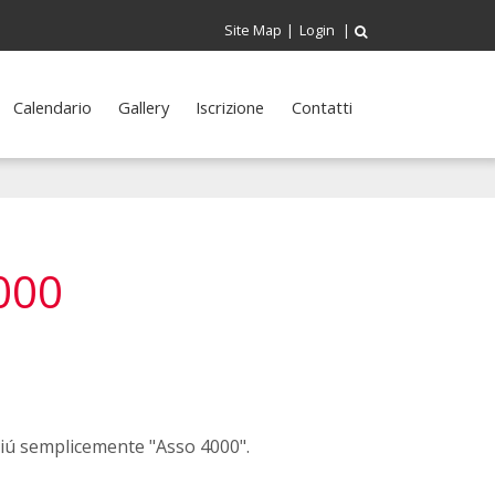
Site Map
|
Login
|
Calendario
Gallery
Iscrizione
Contatti
4000
 piú semplicemente "Asso 4000".