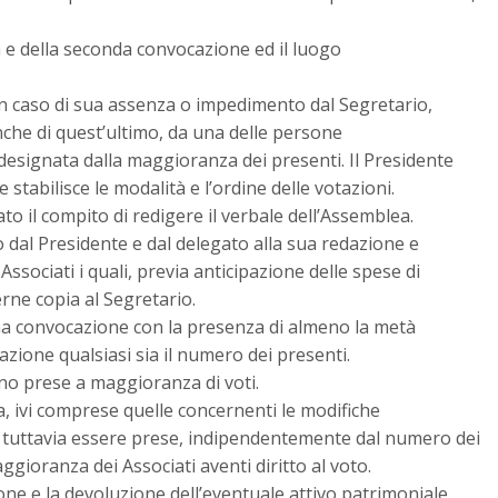
ma e della seconda convocazione ed il luogo
in caso di sua assenza o impedimento dal Segretario,
che di quest’ultimo, da una delle persone
designata dalla maggioranza dei presenti. Il Presidente
 stabilisce le modalità e l’ordine delle votazioni.
o il compito di redigere il verbale dell’Assemblea.
o dal Presidente e dal delegato alla sua redazione e
Associati i quali, previa anticipazione delle spese di
rne copia al Segretario.
ma convocazione con la presenza di almeno la metà
zione qualsiasi sia il numero dei presenti.
no prese a maggioranza di voti.
a, ivi comprese quelle concernenti le modifiche
no tuttavia essere prese, indipendentemente dal numero dei
ggioranza dei Associati aventi diritto al voto.
one e la devoluzione dell’eventuale attivo patrimoniale,