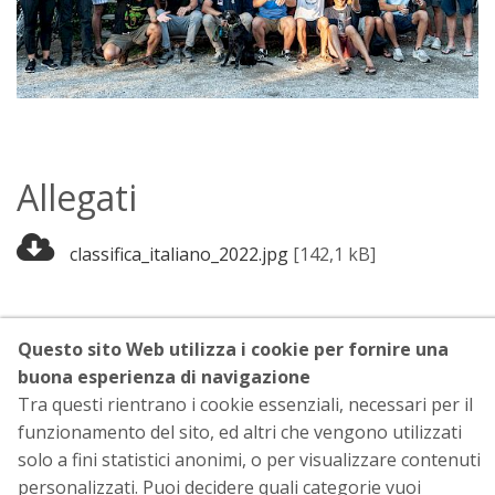
Allegati
classifica_italiano_2022.jpg
[142,1 kB]
Questo sito Web utilizza i cookie per fornire una
buona esperienza di navigazione
ASSO 4000
|
Corso Montebello 5B, Tortona, AL, 15057
Tra questi rientrano i cookie essenziali, necessari per il
p.iva: , Codice Fiscale: NNRCLN82A29L304C
funzionamento del sito, ed altri che vengono utilizzati
solo a fini statistici anonimi, o per visualizzare contenuti
Privacy
|
Cookies
personalizzati. Puoi decidere quali categorie vuoi